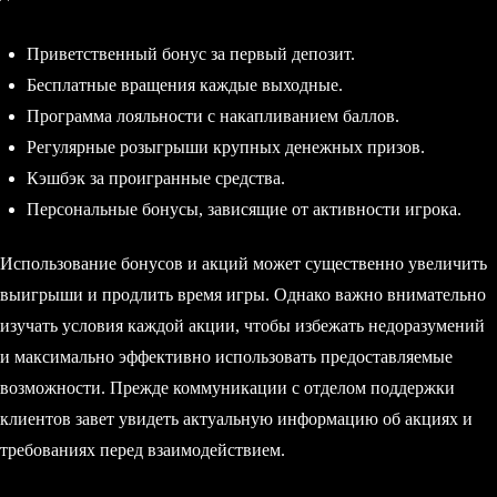
Приветственный бонус за первый депозит.
Бесплатные вращения каждые выходные.
Программа лояльности с накапливанием баллов.
Регулярные розыгрыши крупных денежных призов.
Кэшбэк за проигранные средства.
Персональные бонусы, зависящие от активности игрока.
Использование бонусов и акций может существенно увеличить
выигрыши и продлить время игры. Однако важно внимательно
изучать условия каждой акции, чтобы избежать недоразумений
и максимально эффективно использовать предоставляемые
возможности. Прежде коммуникации с отделом поддержки
клиентов завет увидеть актуальную информацию об акциях и
требованиях перед взаимодействием.