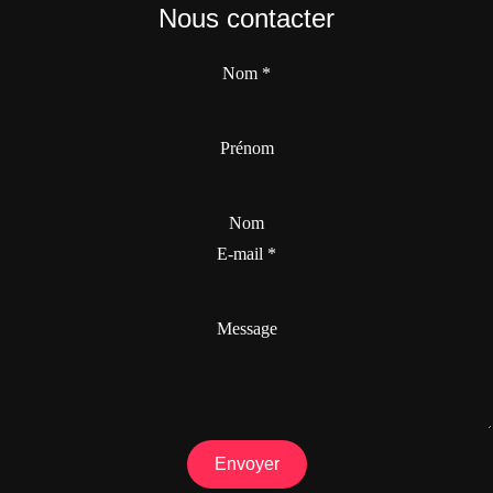
Nous contacter
Nom
*
Prénom
Nom
E-mail
*
Message
Envoyer