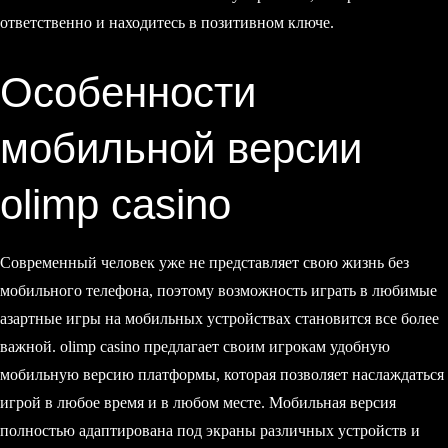
ответственно и находитесь в позитивном ключе.
Особенности
мобильной версии
olimp casino
Современный человек уже не представляет свою жизнь без
мобильного телефона, поэтому возможность играть в любимые
азартные игры на мобильных устройствах становится все более
важной. olimp casino предлагает своим игрокам удобную
мобильную версию платформы, которая позволяет наслаждаться
игрой в любое время и в любом месте. Мобильная версия
полностью адаптирована под экраны различных устройств и