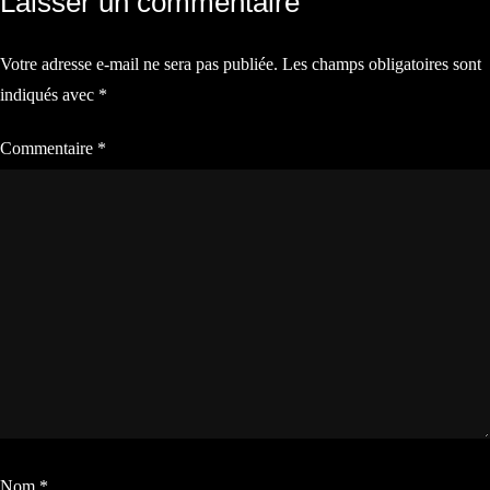
Laisser un commentaire
de
Votre adresse e-mail ne sera pas publiée.
Les champs obligatoires sont
l’article
indiqués avec
*
Commentaire
*
Nom
*