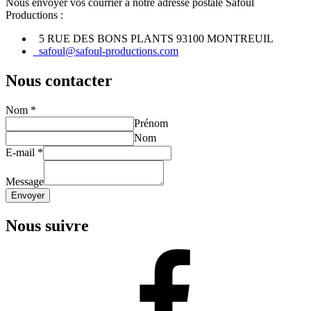
Nous envoyer vos courrier à notre adresse postale Safoul
Productions :
5 RUE DES BONS PLANTS 93100 MONTREUIL
safoul@safoul-productions.com
Nous contacter
Nom
*
Prénom
Nom
E-mail
*
Message
Envoyer
Nous suivre