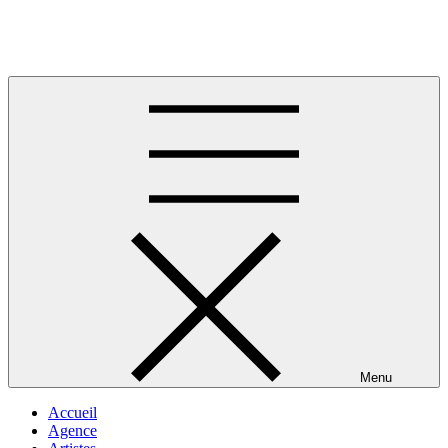
Skip
to
Musique africaine
content
Menu
Accueil
Agence