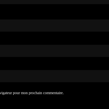
avigateur pour mon prochain commentaire.