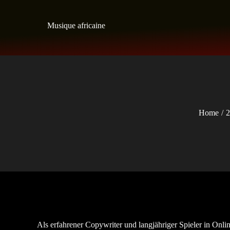
Skip
to
Musique africaine
content
Home
2
Als erfahrener Copywriter und langjähriger Spieler in Onl