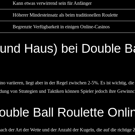
Kann etwas verwirrend sein für Anfänger
Höherer Mindesteinsatz als beim traditionellen Roulette
Begrenzte Verfügbarkeit in einigen Online-Casinos
 und Haus) bei Double Ba
o variieren, liegt aber in der Regel zwischen 2-5%. Es ist wichtig, di
ung von Strategien und Taktiken können Spieler jedoch ihre Gewinnc
uble Ball Roulette Onli
ach der Art der Wette und der Anzahl der Kugeln, die auf die richtige