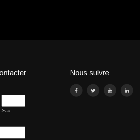
ontacter
Nous suivre
Nom