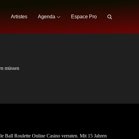
e
Artistes
Agenda
Espace Pro
sen müssen
le Ball Roulette Online Casino verraten. Mit 15 Jahren