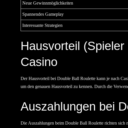
Neue Gewinnmöglichkeiten
Spannendes Gameplay
Interessante Strategien
Hausvorteil (Spieler
Casino
Der Hausvorteil bei Double Ball Roulette kann je nach Casin
um den genauen Hausvorteil zu kennen. Durch die Verwend
Auszahlungen bei Do
Die Auszahlungen beim Double Ball Roulette richten sich n