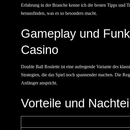
Erfahrung in der Branche kenne ich die besten Tipps und T
herausfinden, was es so besonders macht.
Gameplay und Funkt
Casino
Double Ball Roulette ist eine aufregende Variante des klas
Strategien, die das Spiel noch spannender machen. Die Rege
Anfänger anspricht.
Vorteile und Nachte
Vorteile