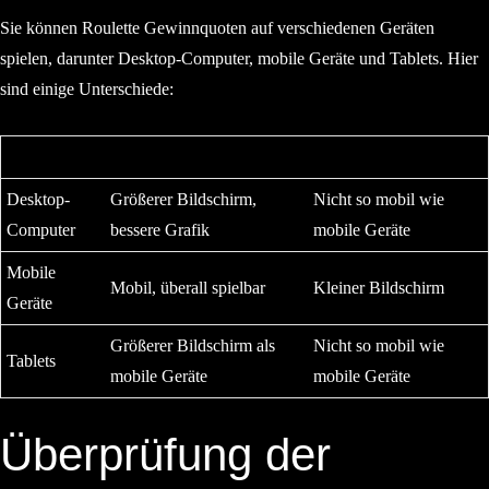
Sie können Roulette Gewinnquoten auf verschiedenen Geräten
spielen, darunter Desktop-Computer, mobile Geräte und Tablets. Hier
sind einige Unterschiede:
Gerät
Vorteile
Nachteile
Desktop-
Größerer Bildschirm,
Nicht so mobil wie
Computer
bessere Grafik
mobile Geräte
Mobile
Mobil, überall spielbar
Kleiner Bildschirm
Geräte
Größerer Bildschirm als
Nicht so mobil wie
Tablets
mobile Geräte
mobile Geräte
Überprüfung der