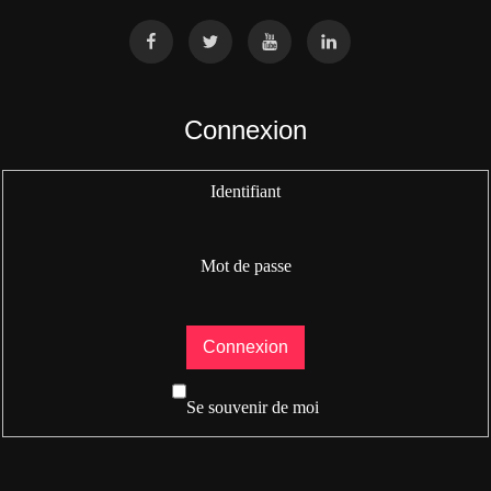
Connexion
Identifiant
Mot de passe
Se souvenir de moi