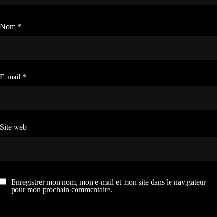
Nom
*
E-mail
*
Site web
Enregistrer mon nom, mon e-mail et mon site dans le navigateur
pour mon prochain commentaire.