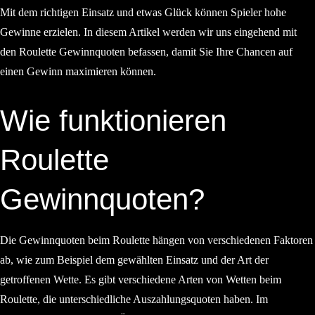
Mit dem richtigen Einsatz und etwas Glück können Spieler hohe
Gewinne erzielen. In diesem Artikel werden wir uns eingehend mit
den Roulette Gewinnquoten befassen, damit Sie Ihre Chancen auf
einen Gewinn maximieren können.
Wie funktionieren
Roulette
Gewinnquoten?
Die Gewinnquoten beim Roulette hängen von verschiedenen Faktoren
ab, wie zum Beispiel dem gewählten Einsatz und der Art der
getroffenen Wette. Es gibt verschiedene Arten von Wetten beim
Roulette, die unterschiedliche Auszahlungsquoten haben. Im