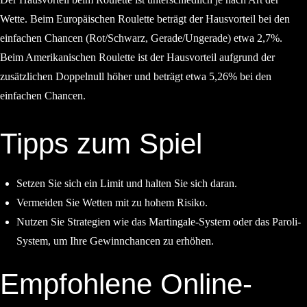
Wette. Beim Europäischen Roulette beträgt der Hausvorteil bei den
einfachen Chancen (Rot/Schwarz, Gerade/Ungerade) etwa 2,7%.
Beim Amerikanischen Roulette ist der Hausvorteil aufgrund der
zusätzlichen Doppelnull höher und beträgt etwa 5,26% bei den
einfachen Chancen.
Tipps zum Spiel
Setzen Sie sich ein Limit und halten Sie sich daran.
Vermeiden Sie Wetten mit zu hohem Risiko.
Nutzen Sie Strategien wie das Martingale-System oder das Paroli-
System, um Ihre Gewinnchancen zu erhöhen.
Empfohlene Online-