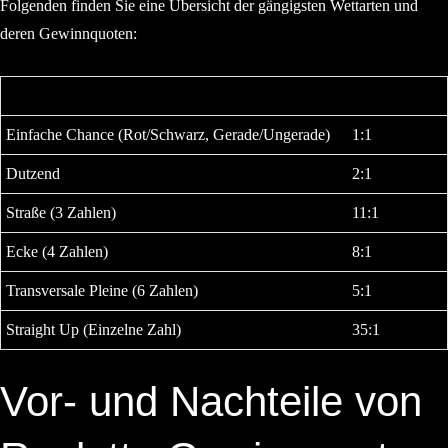
Folgenden finden Sie eine Übersicht der gängigsten Wettarten und
deren Gewinnquoten:
Wettart
Gewinnquote
Einfache Chance (Rot/Schwarz, Gerade/Ungerade)
1:1
Dutzend
2:1
Straße (3 Zahlen)
11:1
Ecke (4 Zahlen)
8:1
Transversale Pleine (6 Zahlen)
5:1
Straight Up (Einzelne Zahl)
35:1
Vor- und Nachteile von