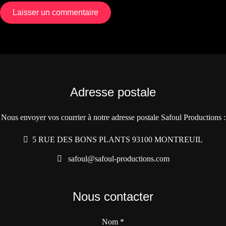
Adresse postale
Nous envoyer vos courrier à notre adresse postale Safoul Productions :
5 RUE DES BONS PLANTS 93100 MONTREUIL
safoul@safoul-productions.com
Nous contacter
Nom
*