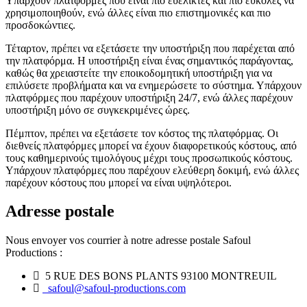
Υπάρχουν πλατφόρμες που είναι πιο ευέλικτες και πιο εύκολες να
χρησιμοποιηθούν, ενώ άλλες είναι πιο επιστημονικές και πιο
προσδοκώντιες.
Τέταρτον, πρέπει να εξετάσετε την υποστήριξη που παρέχεται από
την πλατφόρμα. Η υποστήριξη είναι ένας σημαντικός παράγοντας,
καθώς θα χρειαστείτε την εποικοδομητική υποστήριξη για να
επιλύσετε προβλήματα και να ενημερώσετε το σύστημα. Υπάρχουν
πλατφόρμες που παρέχουν υποστήριξη 24/7, ενώ άλλες παρέχουν
υποστήριξη μόνο σε συγκεκριμένες ώρες.
Πέμπτον, πρέπει να εξετάσετε τον κόστος της πλατφόρμας. Οι
διεθνείς πλατφόρμες μπορεί να έχουν διαφορετικούς κόστους, από
τους καθημερινούς τιμολόγους μέχρι τους προσωπικούς κόστους.
Υπάρχουν πλατφόρμες που παρέχουν ελεύθερη δοκιμή, ενώ άλλες
παρέχουν κόστους που μπορεί να είναι υψηλότεροι.
Navigation
Adresse postale
de
Nous envoyer vos courrier à notre adresse postale Safoul
l’article
Productions :
5 RUE DES BONS PLANTS 93100 MONTREUIL
safoul@safoul-productions.com