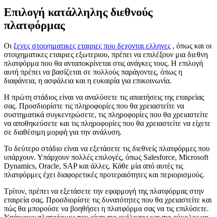
Επιλογή κατάλληλης διεθνούς
πλατφόρμας
Οι
ξενες στοιχηματικες εταιριες που δεχονται ελληνες
, όπως και οι
στοιχηματικες εταιριες εξωτεριου, πρέπει να επιλέξουν μια διεθνη
πλατφόρμα που θα ανταποκρίνεται στις ανάγκες τους. Η επιλογή
αυτή πρέπει να βασίζεται σε πολλούς παράγοντες, όπως η
διαφάνεια, η ασφάλεια και η ευκαιρία για επικοινωνία.
Η πρώτη στάδιος είναι να αναλύσετε τις απαιτήσεις της εταιρείας
σας. Προσδιορίστε τις πληροφορίες που θα χρειαστείτε να
συστηματικά συγκεντρώσετε, τις πληροφορίες που θα χρειαστείτε
να αποθηκεύσετε και τις πληροφορίες που θα χρειαστείτε να είχετε
σε διαθέσιμη μορφή για την ανάλυση.
Το δεύτερο στάδιο είναι να εξετάσετε τις διεθνείς πλατφόρμες που
υπάρχουν. Υπάρχουν πολλές επιλογές, όπως Salesforce, Microsoft
Dynamics, Oracle, SAP και άλλες. Κάθε μία από αυτές τις
πλατφόρμες έχει διαφορετικές προτεραιότητες και περιορισμούς.
Τρίτον, πρέπει να εξετάσετε την εφαρμογή της πλατφόρμας στην
εταιρεία σας. Προσδιορίστε τις δυνατότητες που θα χρειαστείτε και
πώς θα μπορούσε να βοηθήσει η πλατφόρμα σας να τις επιλύσετε.