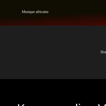
Skip
to
Musique africaine
content
Ho