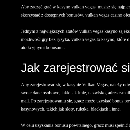
Aby zacząć grać w kasyno vulkan vegas, musisz się najpier
skorzystać z dostępnych bonusów. vulkan vegas casino oferu
Jednym z największych atutów vulkan vegas kasyno są eksk
możliwość gry bez ryzyka. vulkan vegas to kasyno, które d
atrakcyjnymi bonusami.
Jak zarejestrować s
Aby zarejestrować się w kasynie Vulkan Vegas, należy odwie
swoje dane osobowe, takie jak imię, nazwisko, adres e-mai
mail. Po zarejestrowaniu się, gracz może uzyskać bonus p
kasynowych, takich jak sloty, ruletka, blackjack i inne.
W celu uzyskania bonusu powitalnego, gracz musi spełnić 