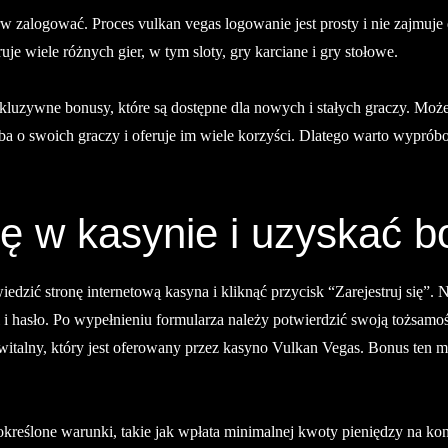
w zalogować. Proces vulkan vegas logowanie jest prosty i nie zajmuje 
je wiele różnych gier, w tym sloty, gry karciane i gry stołowe.
luzywne bonusy, które są dostępne dla nowych i stałych graczy. Możes
ba o swoich graczy i oferuje im wiele korzyści. Dlatego warto wyprób
ię w kasynie i uzyskać b
dzić stronę internetową kasyna i kliknąć przycisk “Zarejestruj się”. N
l i hasło. Po wypełnieniu formularza należy potwierdzić swoją tożsamo
owitalny, który jest oferowany przez kasyno Vulkan Vegas. Bonus ten
określone warunki, takie jak wpłata minimalnej kwoty pieniędzy na ko