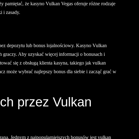
ży pamiętać, że kasyno Vulkan Vegas oferuje różne rodzaje
 i zasady.
 bez depozytu lub bonus lojalnościowy. Kasyno Vulkan
ch graczy. Aby uzyskać więcej informacji o bonusach i
wać się z obsługą klienta kasyna, takiego jak vulkan
acz może wybrać najlepszy bonus dla siebie i zacząć grać w
ch przez Vulkan
aną. Jednym z najpopularniejszych bonusów jest vulkan