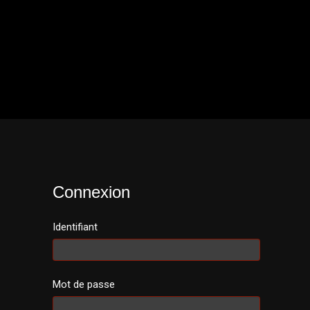
Connexion
Identifiant
Mot de passe