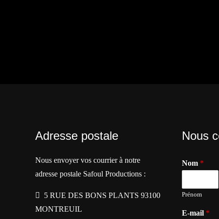
Navigation
de
l’article
Adresse postale
Nous c
Nous envoyer vos courrier à notre
Nom
*
adresse postale Safoul Productions :
Prénom
5 RUE DES BONS PLANTS 93100
MONTREUIL
E-mail
*