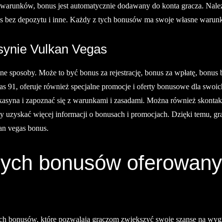
iu warunków, bonus jest automatycznie dodawany do konta gracza. Nale
us bez depozytu i inne. Każdy z tych bonusów ma swoje własne warunki
synie Vulkan Vegas
 sposoby. Może to być bonus za rejestrację, bonus za wpłatę, bonus
gas 91, oferuje również specjalne promocje i oferty bonusowe dla swoi
asyna i zapoznać się z warunkami i zasadami. Można również skontakto
y uzyskać więcej informacji o bonusach i promocjach. Dzięki temu, gr
an vegas bonus.
ych bonusów oferowany
h bonusów, które pozwalają graczom zwiększyć swoje szanse na wygr