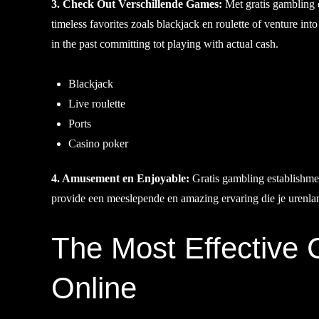
3. Check Out Verschillende Games:
Met gratis gambling e
timeless favorites zoals blackjack en roulette of venture in
in the past committing tot playing with actual cash.
Blackjack
Live roulette
Ports
Casino poker
4. Amusement en Enjoyable:
Gratis gambling establishmen
provide een meeslepende en amazing ervaring die je urenl
The Most Effective
Online