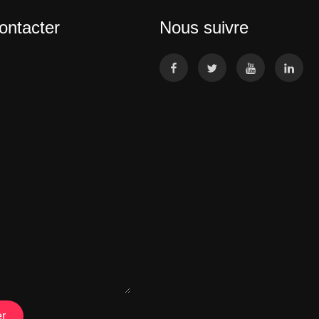
ontacter
Nous suivre
r