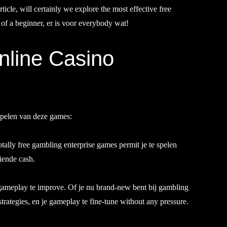
ticle, will certainly we explore the
most effective free
 of a beginner, er is voor everybody wat!
nline Casino
 spelen van deze games:
otally free gambling enterprise games permit je te spelen
diende cash.
ameplay te improve. Of je nu brand-new bent bij gambling
strategies, en je gameplay te fine-tune without any pressure.