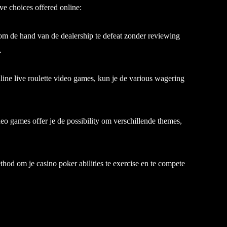
ve choices offered online:
 om de hand van de dealership te defeat zonder reviewing
.
line live roulette video games, kun je de various wagering
deo games offer je de possibility om verschillende themes,
hod om je casino poker abilities te exercise en te compete