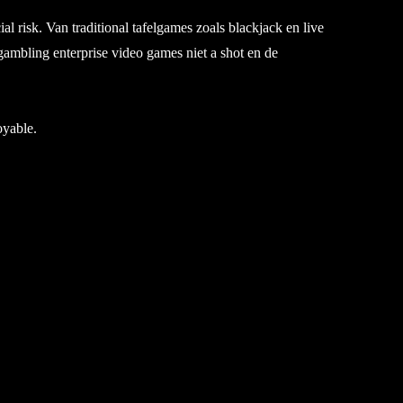
al risk. Van traditional tafelgames zoals blackjack en live
 gambling enterprise video games niet a shot en de
oyable.