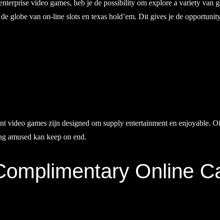
nterprise video games, heb je de possibility om explore a variety van 
to de globe van on-line slots en texas hold’em. Dit gives je de opportuni
t video games zijn designed om supply entertainment en enjoyable. Of 
ang amused kan keep on end.
 Complimentary Online 