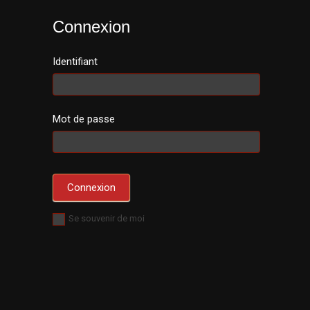
Connexion
Identifiant
Mot de passe
Se souvenir de moi