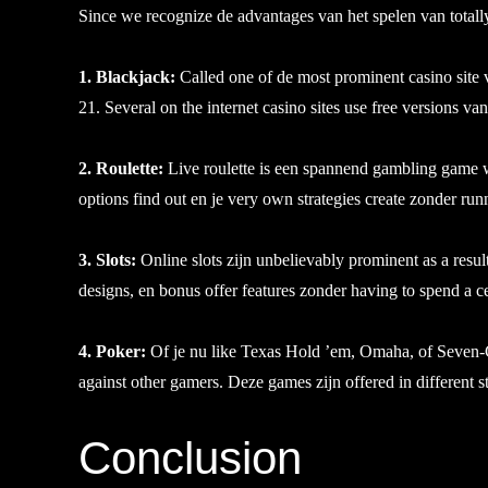
Since we recognize de advantages van het spelen van totally
1. Blackjack:
Called one of de most prominent casino site 
21. Several on the internet casino sites use free versions va
2. Roulette:
Live roulette is een spannend gambling game waa
options find out en je very own strategies create zonder runn
3. Slots:
Online slots zijn unbelievably prominent as a resul
designs, en bonus offer features zonder having to spend a cen
4. Poker:
Of je nu like Texas Hold ’em, Omaha, of Seven-Car
against other gamers. Deze games zijn offered in different st
Conclusion