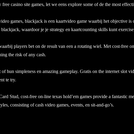
 free casino site games, let we eens explore some of de the most effecti
video games, blackjack is een kaartvideo game waarbij het objective is
n blackjack, waardoor je je strategy en kaartcounting skills kunt exercise
rbij players bet on de result van een a rotating wiel. Met cost-free on
ing the risk of any cash.
t of hun simpleness en amazing gameplay. Gratis on the internet slot vi
t te try.
d Stud, cost-free on-line texas hold’em games provide a fantastic met
yles, consisting of cash video games, events, en sit-and-go’s.