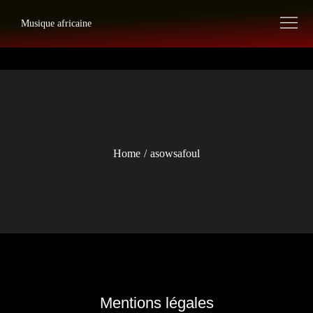
Skip
Musique africaine
to
content
Home
asowsafoul
Mentions légales